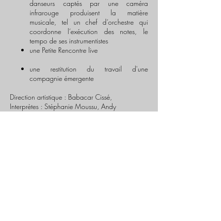
danseurs captés par une caméra
infrarouge produisent la matière
musicale, tel un chef d’orchestre qui
coordonne l’exécution des notes, le
tempo de ses instrumentistes
une Petite Rencontre live ​
une restitution du travail d'une
compagnie émergente
Direction artistique : Babacar Cissé,
Interprètes : Stéphanie Moussu, Andy
Andrianasolo, Hugo Ciona, Jordan Malfoy,
Hassan Sarr, Mara Sastre (maquillage), Jeanne
Boucharnic, Yoan Zaire, Kamel Ghabte,
Babacar Cissé "Bouba"
Informations
Vendredi 17 janvier - 20h30
Espace Simone Signoret - Cenon
Plus d'informations :
https://www.cenon.fr/a-la-
une/evenements/petites-rencontres-2