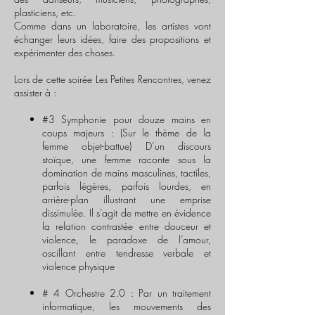
plasticiens, etc.
Comme dans un laboratoire, les artistes vont
échanger leurs idées, faire des propositions et
expérimenter des choses.
Lors de cette soirée Les Petites Rencontres, venez
assister à :
#3 Symphonie pour douze mains en
coups majeurs : (Sur le thème de la
femme objet-battue) D’un discours
stoïque, une femme raconte sous la
domination de mains masculines, tactiles,
parfois légères, parfois lourdes, en
arrière-plan illustrant une emprise
dissimulée. Il s’agit de mettre en évidence
la relation contrastée entre douceur et
violence, le paradoxe de l’amour,
oscillant entre tendresse verbale et
violence physique
# 4 Orchestre 2.0 : Par un traitement
informatique, les mouvements des