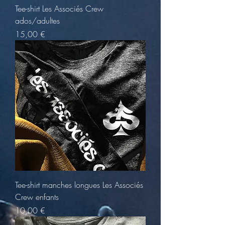
Tee-shirt Les Associés Crew
ados/adultes
Prix
15,00 €
Tee-shirt manches longues Les Associés
Crew enfants
Prix
10,00 €