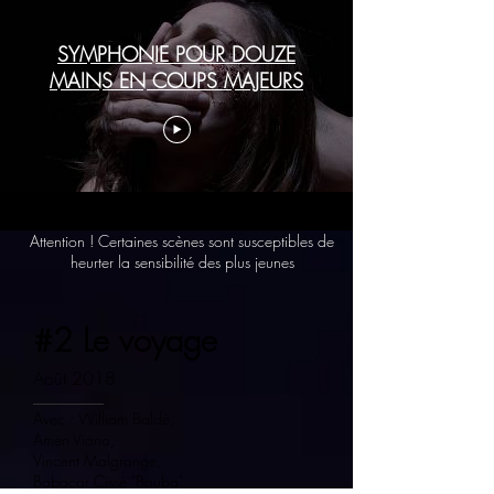
SYMPHONIE POUR DOUZE
MAINS EN COUPS MAJEURS
Attention ! Certaines scènes sont susceptibles de
heurter la sensibilité des plus jeunes
#2 Le voyage
Août 2018
Avec :
William Baldé
,
Amen Viana
,
Vincent Malgrange,
​Babacar Cissé "Bouba"