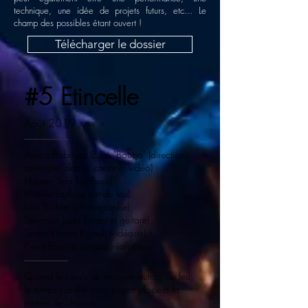
technique, une idée de projets futurs, etc... Le
champ des possibles étant ouvert !
Télécharger le dossier
#5 Etincelle
Août 2019
Avec : Babacar Cissé "Bouba" (direction
artistique, danse, chant et vidéo)
Hassan Sarr (danseur)
Marine Ladoire (art du feu)
Julie Bruhier (photographe)
Savanah Jade (chant et guitare)
Serap Yilmaz Rigault (vidéaste)
Pierre-Etienne Larrous (réalisateur)
Quand le cercle se retrouve autour du feu,
le temps s’arrête pour laisser place à la
poésie de chacun.