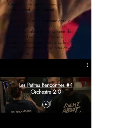
Kamel Ghabte (artiste numérique)
Hicham Ghabte (réalisateur)
Orchestre 2.0
est la rencontre entre le
traitement informatique produisant la
matière musicale et les mouvements de
danseurs, tel un chef d’orchestre qui
coordonne l’exécution des notes, le
numérique rencontre l’artiste pour devenir
instrumentiste.
Les Petites Rencontres #4
Orchestre 2.0