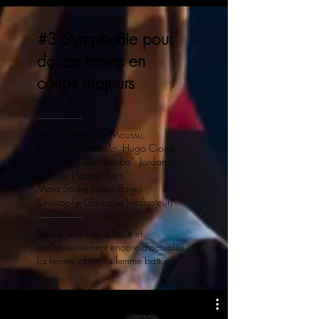
#3 Symphonie pour
douze mains en
coups majeurs
Mars 2019
Avec : Stéphanie Moussu,
Andy Andrianasolo, Hugo Ciona,
Babacar Cissé "Bouba", Jordan
Malfoy, Hassan Sarr,
Mara Sastre (maquillage)
Christophe Garbage (réalisateur)
Thème sensible, difficile et
malheureusement encore d'actualité :
La femme objet, la femme battue