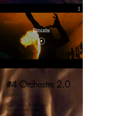
Etincelle
#4 Orchestre 2.0
Août 2019
Avec : Jeanne Boucharnic,
Babacar Cissé "Bouba",
Jordan Malfoy, Yoan Zaïre,