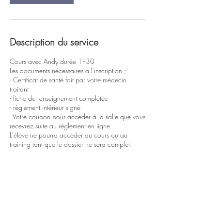
n
Description du service
Cours avec Andy durée 1h30
Les documents nécessaires à l'inscription ;
- Certificat de santé fait par votre médecin
traitant
- fiche de renseignement complétée
- règlement intérieur signé
- Votre coupon pour accéder à la salle que vous
recevrez suite au règlement en ligne.
L'élève ne pourra accéder au cours ou au
training tant que le dossier ne sera complet.
Coordonnées
38 Rue Pasteur, Cenon, France