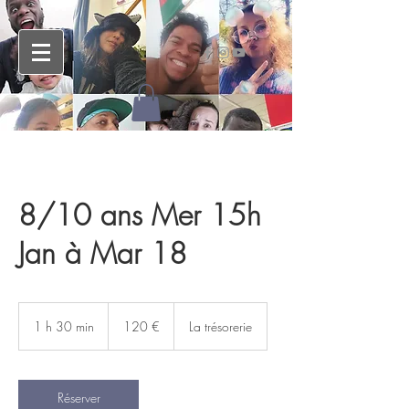
8/10 ans Mer 15h
Jan à Mar 18
120
euros
1 h 30 min
1
120 €
La trésorerie
3
0
m
i
Réserver