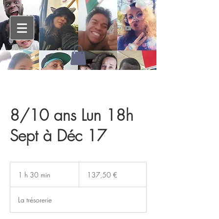
8/10 ans Lun 18h
Sept à Déc 17
137,50
euros
1 h 30 min
1
137,50 €
3
0
La trésorerie
m
i