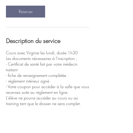
n
Réserver
Description du service
Cours avec Virginie les lundi, durée 1h30
Les documents nécessaires à l'inscription ;
- Certificat de santé fait par votre médecin
traitant
- fiche de renseignement complétée
- règlement intérieur signé
- Votre coupon pour accéder à la salle que vous
recevrez suite au règlement en ligne.
L'élève ne pourra accéder au cours ou au
training tant que le dossier ne sera complet.
Coordonnées