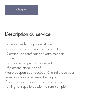
n
Réserver
Description du service
Cours danse hip hop avec Andy
Les documents nécessaires à l'inscription ;
- Certificat de santé fait par votre médecin
traitant
- fiche de renseignement complétée
- règlement intérieur signé
- Votre coupon pour accéder à la salle que vous
recevrez suite au règlement en ligne.
L'élève ne pourra accéder au cours ou au
training tant que le dossier ne sera complet.
Coordonnées