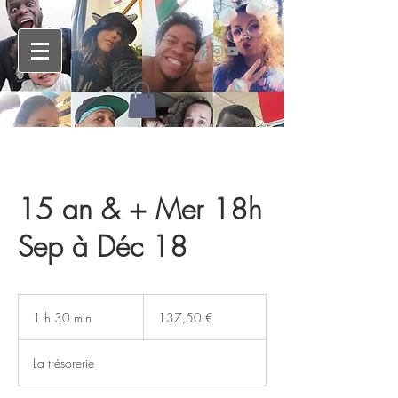
15 an & + Mer 18h
Sep à Déc 18
137,50
euros
1 h 30 min
1
137,50 €
3
0
La trésorerie
m
i