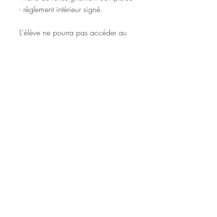
- règlement intérieur signé.
L'élève ne pourra pas accéder au
cours ou au training tant que le
dossier ne sera complet.
L'adhésion est comprise dans le prix
du règlement.
POLITIQUE D'ÉCHANGE ET DE
REMBOURSEMENT
Se réferer au réglement intérieur.
RETOUR EN HAUT
©
2018-2023
Association Les Associés Crew
38 rue Pasteur, 33150 Cenon
Administration générale :
06 73 90 54 12
-